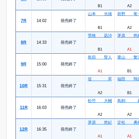
B1
A2
山本 光雄
前野 竜
7R
14:02
発売終了
B1
A2
荒牧 凪沙
茅原 悠
8R
14:33
発売終了
B1
A1
島田 賢人
栗山 繁
9R
15:00
発売終了
A1
B1
堤 昇
福田 翔
10R
15:31
発売終了
A2
B1
松竹 大輔
鳥飼 
11R
16:03
発売終了
A2
A2
茅原 悠紀
定松 勇
12R
16:35
発売終了
A1
A1