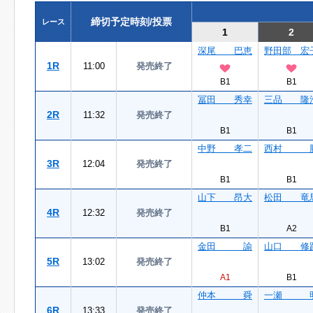
締切予定時刻/投票
レース
1
2
深尾 巴恵
野田部 宏
1R
11:00
発売終了
B1
B1
冨田 秀幸
三品 隆
2R
11:32
発売終了
B1
B1
中野 孝二
西村 
3R
12:04
発売終了
B1
B1
山下 昂大
松田 竜
4R
12:32
発売終了
B1
A2
金田 諭
山口 修
5R
13:02
発売終了
A1
B1
仲本 舜
一瀬 
6R
13:33
発売終了