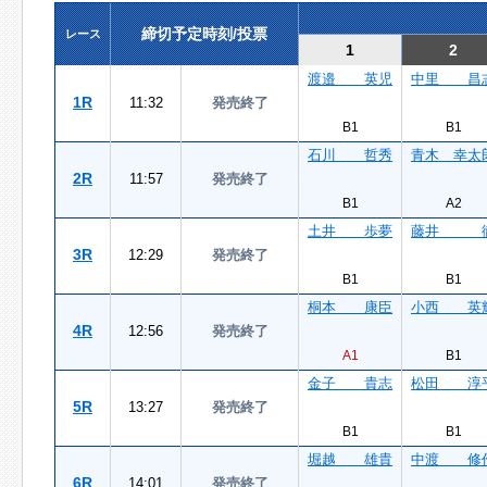
締切予定時刻/投票
レース
1
2
渡邉 英児
中里 昌
1R
11:32
発売終了
B1
B1
石川 哲秀
青木 幸太
2R
11:57
発売終了
B1
A2
土井 歩夢
藤井 
3R
12:29
発売終了
B1
B1
桐本 康臣
小西 英
4R
12:56
発売終了
A1
B1
金子 貴志
松田 淳
5R
13:27
発売終了
B1
B1
堀越 雄貴
中渡 修
6R
14:01
発売終了