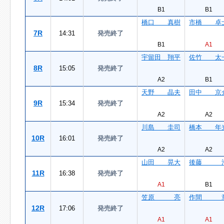
B1
B1
橋口 真樹
市橋 卓
7R
14:31
発売終了
B1
A1
宇留田 翔平
佐竹 太
8R
15:05
発売終了
A2
B1
天野 晶夫
田中 京
9R
15:34
発売終了
A2
A2
川島 圭司
橋本 年
10R
16:01
発売終了
A2
A2
山田 晃大
後藤 
11R
16:38
発売終了
A1
B1
笠原 亮
作間 
12R
17:06
発売終了
A1
A1