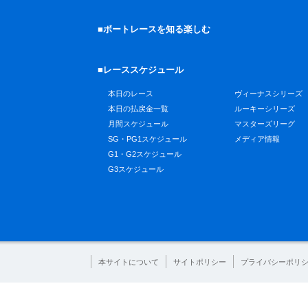
■ボートレースを知る楽しむ
■レーススケジュール
本日のレース
ヴィーナスシリーズ
本日の払戻金一覧
ルーキーシリーズ
月間スケジュール
マスターズリーグ
SG・PG1スケジュール
メディア情報
G1・G2スケジュール
G3スケジュール
本サイトについて
サイトポリシー
プライバシーポリ