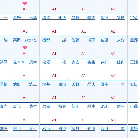
A1
A1
A1
A1
 一
黒野 元基
横澤 剛治
谷野 錬志
深谷 知博
宇
A1
A1
A1
A1
 敏
高田 ひかる
磯部 誠
佐藤 博亮
佐藤 大介
服
A1
A1
A1
A1
裕平
佐々木 康幸
松尾 拓
赤岩 善生
井口 佳典
三
A1
A1
A1
A1
秀樹
池田 浩二
坪井 康晴
天野 晶夫
野中 一平
石
A1
A1
A1
A1
真之
坂元 浩仁
岩瀬 裕亮
新田 雄史
池田 雄一
伊
A1
A1
A1
A1
孝平
吉川 貴仁
杉山 裕也
深谷 知博
永井 源
北