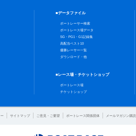
■データファイル
ボートレーサー検索
ボートレース場データ
SG・PG1・G1記録集
高配当ベスト10
優勝レーサー一覧
ダウンロード・他
■レース場・チケットショップ
ボートレース場
チケットショップ
シー
サイトマップ
ご意見・ご要望
ボートレース関係団体
メールマガジン購読