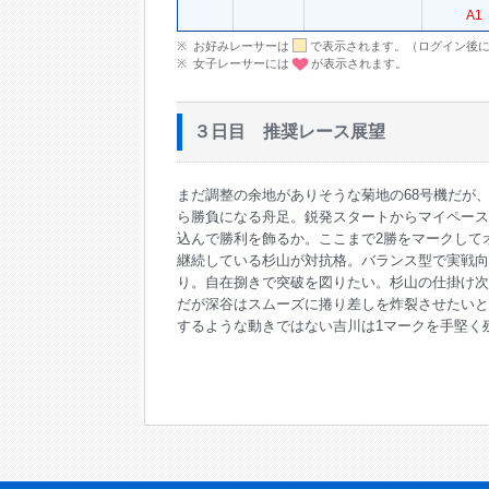
A1
お好みレーサーは
で表示されます。（ログイン後
女子レーサーには
が表示されます。
３日目 推奨レース展望
まだ調整の余地がありそうな菊地の68号機だが
ら勝負になる舟足。鋭発スタートからマイペース
込んで勝利を飾るか。ここまで2勝をマークして
継続している杉山が対抗格。バランス型で実戦向
り。自在捌きで突破を図りたい。杉山の仕掛け次
だが深谷はスムーズに捲り差しを炸裂させたいと
するような動きではない吉川は1マークを手堅く