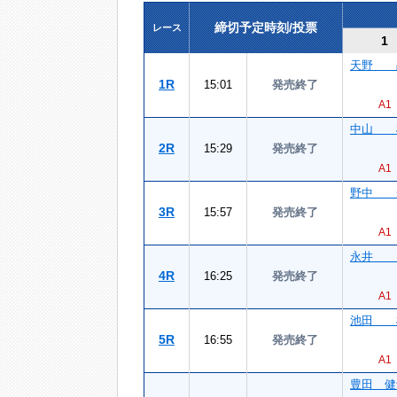
締切予定時刻/投票
レース
1
天野 
1R
15:01
発売終了
A1
中山 
2R
15:29
発売終了
A1
野中 
3R
15:57
発売終了
A1
永井
4R
16:25
発売終了
A1
池田 
5R
16:55
発売終了
A1
豊田 健