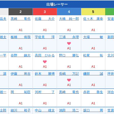
出場レーサー
2
3
4
5
晶夫
黒崎 竜也
佐藤 大介
大橋 純一郎
佐々木 康幸
安
A1
A1
A1
A1
雄太
板橋 侑我
宇佐見 淳
三浦 永理
大場 敏
新
A1
A1
A1
A1
一平
谷野 錬志
高田 ひかる
野口 勝弘
松尾 拓
北
A1
A1
A1
A1
 源
伊藤 将吉
鈴木 勝博
長嶋 万記
磯部 誠
坪
A1
A1
A1
A1
雄一
岡 祐臣
河村 了
黒崎 竜也
赤岩 善生
河
A1
A1
A1
A1
士郎
細川 裕子
中山 雄太
池田 浩二
坂口 周
笠