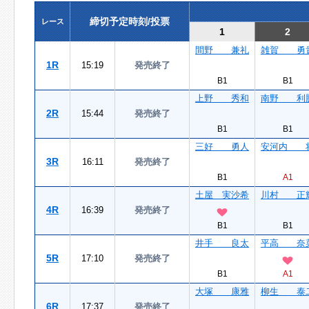
締切予定時刻/投票
レース
1
2
間野 兼礼
雑賀 勇
1R
15:19
発売終了
B1
B1
上野 秀和
南野 利
2R
15:44
発売終了
B1
B1
三好 勇人
安河内 
3R
16:11
発売終了
B1
A1
土屋 実沙希
川村 正
4R
16:39
発売終了
B1
B1
井手 良太
平高 奈
5R
17:10
発売終了
B1
A1
大塚 康雅
柳生 泰
6R
17:37
発売終了