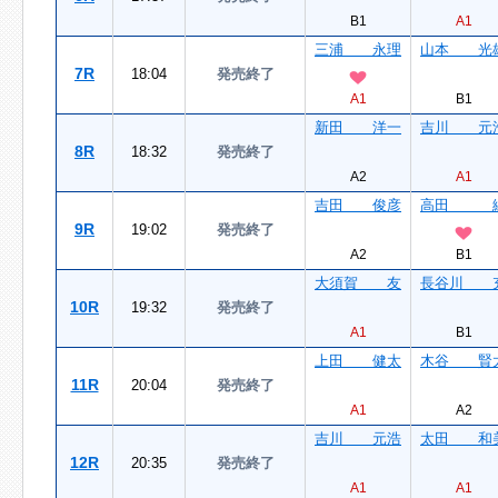
B1
A1
三浦 永理
山本 光
7R
18:04
発売終了
A1
B1
新田 洋一
吉川 元
8R
18:32
発売終了
A2
A1
吉田 俊彦
高田 
9R
19:02
発売終了
A2
B1
大須賀 友
長谷川 
10R
19:32
発売終了
A1
B1
上田 健太
木谷 賢
11R
20:04
発売終了
A1
A2
吉川 元浩
太田 和
12R
20:35
発売終了
A1
A1