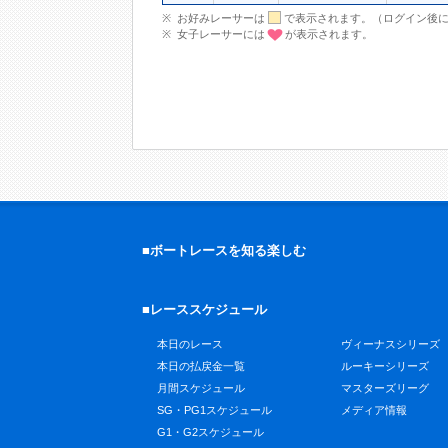
お好みレーサーは
で表示されます。（ログイン後
女子レーサーには
が表示されます。
■ボートレースを知る楽しむ
■レーススケジュール
本日のレース
ヴィーナスシリーズ
本日の払戻金一覧
ルーキーシリーズ
月間スケジュール
マスターズリーグ
SG・PG1スケジュール
メディア情報
G1・G2スケジュール