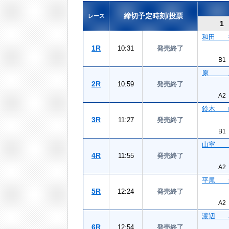
締切予定時刻/投票
レース
1
和田 
1R
10:31
発売終了
B1
原 
2R
10:59
発売終了
A2
鈴木 
3R
11:27
発売終了
B1
山室 
4R
11:55
発売終了
A2
平尾 
5R
12:24
発売終了
A2
渡辺 
6R
12:54
発売終了