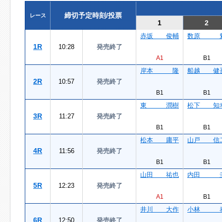
締切予定時刻/投票
レース
1
2
赤坂 俊輔
数原 
1R
10:28
発売終了
A1
B1
岸本 隆
船越 健
2R
10:57
発売終了
B1
B1
東 潤樹
松下 知
3R
11:27
発売終了
B1
B1
松本 庸平
山戸 信
4R
11:56
発売終了
B1
B1
山田 祐也
内田 
5R
12:23
発売終了
A1
B1
井川 大作
小林 
6R
12:50
発売終了