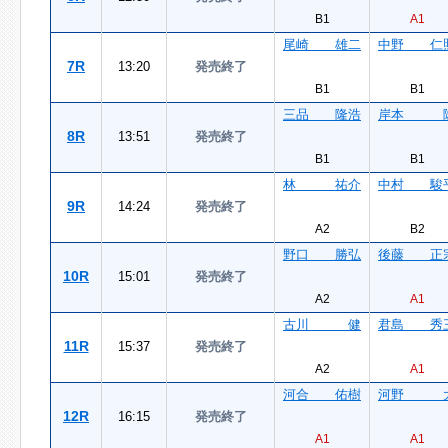
B1
A1
尾崎 雄二
中野 仁
7R
13:20
発売終了
B1
B1
三品 隆浩
岸本 
8R
13:51
発売終了
B1
B1
林 祐介
中村 駿
9R
14:24
発売終了
A2
B2
野口 勝弘
後藤 正
10R
15:01
発売終了
A2
A1
古川 健
君島 秀
11R
15:37
発売終了
A2
A1
河合 佑樹
河野 
12R
16:15
発売終了
A1
A1