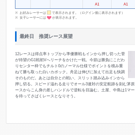
A1
A1
お好みレーサーは
で表示されます。（ログイン後に表示されます）
女子レーサーには
が表示されます。
最終日 推奨レース展望
12レースは得点率トップから準優勝戦もインから押し切った菅
が待望のG1戦初Vへリーチをかけた一戦。今節は勝負にこだわ
りセンター枠でもチルト0のノーマル仕様でポイントを積み重
ねて勝ち取った白いカポック。舟足は伸びに加えて出足も快調
そのものだ。あとは自分との戦い、スリット踏み込みインから
押し切る。スピード溢れる走りでオール3連対の安定航跡を刻む茅原
ースからこん身の差しハンドルで逆転を目論む。土屋、中島は1マ
を待ってさばくレースとなりそう。