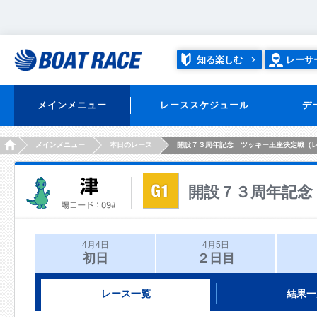
知る楽しむ
レーサ
メインメニュー
レーススケジュール
デ
HOME
メインメニュー
本日のレース
開設７３周年記念 ツッキー王座決定戦（
開設７３周年記念
4月4日
4月5日
初日
２日目
レース一覧
結果一