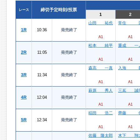
締切予定時刻/投票
レース
1
2
山田 祐也
常住 
1R
10:36
発売終了
A1
A1
松本 純平
重成 一
2R
11:05
発売終了
A1
A1
森高 一真
入海 
3R
11:34
発売終了
A1
A1
萩原 秀人
三嶌 誠
4R
12:04
発売終了
A1
A1
稲田 浩二
齊藤 
5R
12:34
発売終了
A1
A1
佐藤 隆太郎
木下 翔