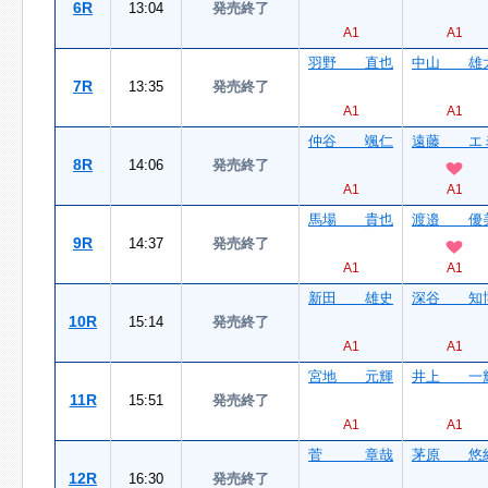
6R
13:04
発売終了
A1
A1
羽野 直也
中山 雄
7R
13:35
発売終了
A1
A1
仲谷 颯仁
遠藤 エ
8R
14:06
発売終了
A1
A1
馬場 貴也
渡邉 優
9R
14:37
発売終了
A1
A1
新田 雄史
深谷 知
10R
15:14
発売終了
A1
A1
宮地 元輝
井上 一
11R
15:51
発売終了
A1
A1
菅 章哉
茅原 悠
12R
16:30
発売終了