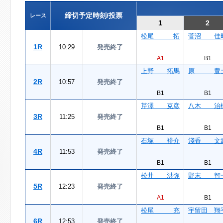
締切予定時刻/投票
レース
1
2
松尾 拓
菅沼 佳
1R
10:29
発売終了
A1
B1
上野 拓馬
原 豊
2R
10:57
発売終了
B1
B1
芹澤 克彦
八木 治
3R
11:25
発売終了
B1
B1
石塚 裕介
淺香 文
4R
11:53
発売終了
B1
B1
松井 洪弥
野末 智
5R
12:23
発売終了
A1
B1
松尾 充
宇留田 翔
6R
12:53
発売終了