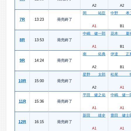
A2
A2
岡 祐臣
中野 孝
7R
13:23
発売終了
A1
B1
中嶋 健一郎
花本 夏
8R
13:53
発売終了
A1
B1
南 佑典
伊達 正
9R
14:24
発売終了
A2
B1
星野 太郎
松尾 
10R
15:00
発売終了
A2
A1
平田 健之佑
中嶋 健一
11R
15:36
発売終了
A1
A1
新田 雄史
豊田 健士
12R
16:15
発売終了
A1
A1