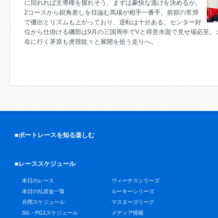
に回れれば主導権を握れそう。まずは豪快な逃げを決めるか。
2コースから鋭角差しを目論む馬場が相手一番手。前節の常滑
で優出とリズムも上がっており、逆転は十分ある。センター好
位から仕掛ける磯部は9月の三国周年でVと得意水面で見せ場必至。
在に行く茅原も虎視眈々と展開を拾う走りへ。
■ボートレースを知る楽しむ
■レーススケジュール
本日のレース
ヴィーナスシリーズ
本日の払戻金一覧
ルーキーシリーズ
月間スケジュール
マスターズリーグ
SG・PG1スケジュール
メディア情報