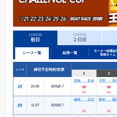
11月21日
11月22日
初日
２日目
モーター抽選結
レース一覧
結果一覧
前検タイム
締切予定時刻/投票
レース
1
2
西橋 奈未
宇野 弥
1R
10:40
発売終了
A1
A1
篠崎 元志
島村 隆
2R
11:07
発売終了
A1
A1