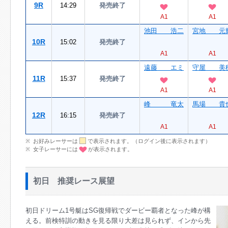
9R
14:29
発売終了
A1
A1
池田 浩二
宮地 元
10R
15:02
発売終了
A1
A1
遠藤 エミ
守屋 美
11R
15:37
発売終了
A1
A1
峰 竜太
馬場 貴
12R
16:15
発売終了
A1
A1
お好みレーサーは
で表示されます。（ログイン後に表示されます）
女子レーサーには
が表示されます。
初日 推奨レース展望
初日ドリーム1号艇はSG復帰戦でダービー覇者となった峰が構
える。前検特訓の動きを見る限り大差は見られず、インから先