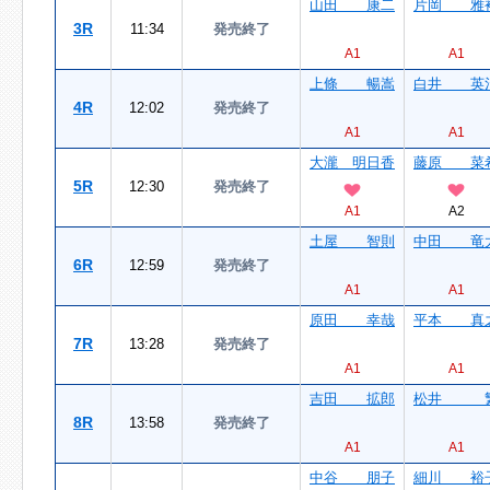
山田 康二
片岡 雅
3R
11:34
発売終了
A1
A1
上條 暢嵩
白井 英
4R
12:02
発売終了
A1
A1
大瀧 明日香
藤原 菜
5R
12:30
発売終了
A1
A2
土屋 智則
中田 竜
6R
12:59
発売終了
A1
A1
原田 幸哉
平本 真
7R
13:28
発売終了
A1
A1
吉田 拡郎
松井 
8R
13:58
発売終了
A1
A1
中谷 朋子
細川 裕