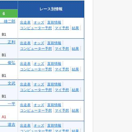
レース別情報
6
 雄二郎
出走表
オッズ
直前情報
コンピューター予想
マイ予想
結果
B1
達 正利
出走表
オッズ
直前情報
コンピューター予想
マイ予想
結果
B1
井 俊弘
出走表
オッズ
直前情報
コンピューター予想
マイ予想
結果
B1
香 文武
出走表
オッズ
直前情報
コンピューター予想
マイ予想
結果
B1
谷 一平
出走表
オッズ
直前情報
コンピューター予想
マイ予想
結果
A1
出 達吉
出走表
オッズ
直前情報
コンピューター予想
マイ予想
結果