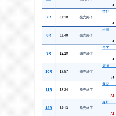
B1
茶谷 
7R
11:18
発売終了
B1
松田 
8R
11:48
発売終了
B1
丹下
9R
12:20
発売終了
B1
廣瀬 
10R
12:57
発売終了
B1
萩原 
11R
13:34
発売終了
A1
森野 
12R
14:13
発売終了
A1