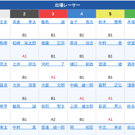
出場レーサー
2
3
4
5
丈史
高倉 孝太
飯島 誠
金子 貴志
鈴木 雅希
木場
B1
B1
B1
B1
和孝
松崎 祐太郎
後藤 正宗
茶谷 信次
中村 真
伊
A1
B1
B1
B1
亮太
土井 祥伍
河村 了
樋口 範政
渡邉 健
酒
B1
A1
B1
B1
昌克
大井 清貴
大庭 元明
中嶋 健一郎
森野 正弘
淺
B1
B1
A1
A1
将亨
飯島 誠
前田 聖文
上原 健次郎
萩原 秀人
鈴
B1
A2
B1
A1
孝太
中村 真
渡邊 雄一郎
岡 祐臣
中北 将史
前