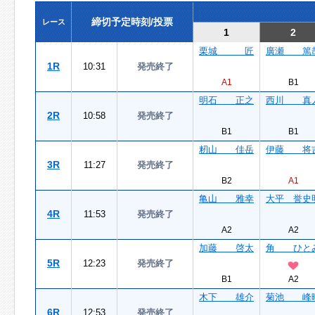
締切予定時刻/投票
レース
1
2
栗城 匠
廣瀬 篤
1R
10:31
発売終了
A1
B1
明石 正之
西川 真
2R
10:58
発売終了
B1
B1
籾山 佳岳
伊藤 将
3R
11:27
発売終了
B2
A1
亀山 雅幸
大平 誉史
4R
11:53
発売終了
A2
A2
加藤 啓太
角 ひと
5R
12:23
発売終了
B1
A2
木下 雄介
菊池 峰
6R
12:53
発売終了