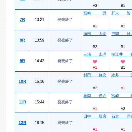
A2
B1
宮崎 奨
野末 智
7R
13:21
発売終了
A2
A2
廣部 大明
門間 雄
8R
13:59
発売終了
B2
B1
三浦 永理
樋江井 
9R
14:42
発売終了
A1
B1
村田 修次
永井 
10R
15:16
発売終了
A2
A1
藤岡 俊介
宮崎 
11R
15:44
発売終了
A1
A2
田中 辰彦
石倉 洋
12R
16:15
発売終了
A1
A1