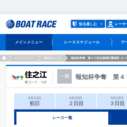
知る楽しむ
レーサ
メインメニュー
レーススケジュール
デ
HOME
メインメニュー
本日のレース
報知杯争奪 第４０回全国地区選抜戦（レ
報知杯争奪 第４
9月14日
9月15日
9月16日
初日
２日目
３日目
レース一覧