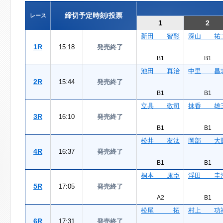
締切予定時刻/投票
レース
1
2
新田 智彰
深山 祐
1R
15:18
発売終了
B1
B1
池田 真治
中里 昌
2R
15:44
発売終了
B1
B1
立具 敬司
抹香 雄
3R
16:10
発売終了
B1
B1
松井 友汰
岡部 大
4R
16:37
発売終了
B1
B1
桐本 康臣
浮田 圭
5R
17:05
発売終了
A2
B1
松尾 拓
村上 功
6R
17:31
発売終了