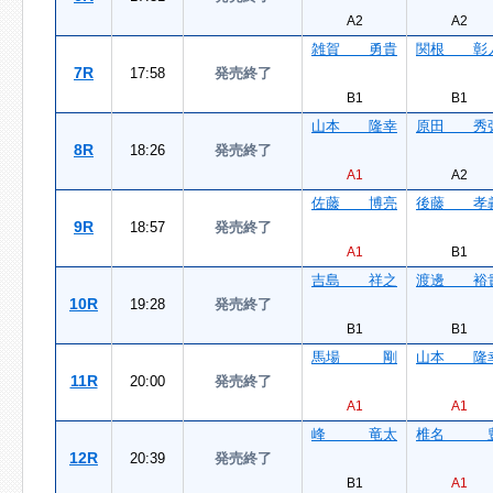
A2
A2
雑賀 勇貴
関根 彰
7R
17:58
発売終了
B1
B1
山本 隆幸
原田 秀
8R
18:26
発売終了
A1
A2
佐藤 博亮
後藤 孝
9R
18:57
発売終了
A1
B1
吉島 祥之
渡邊 裕
10R
19:28
発売終了
B1
B1
馬場 剛
山本 隆
11R
20:00
発売終了
A1
A1
峰 竜太
椎名 
12R
20:39
発売終了
B1
A1