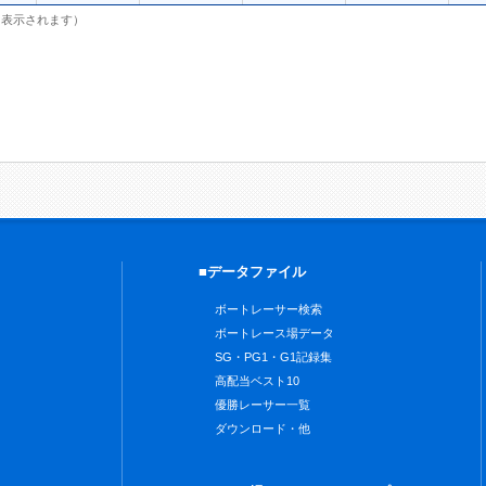
に表示されます）
■データファイル
ボートレーサー検索
ボートレース場データ
SG・PG1・G1記録集
高配当ベスト10
優勝レーサー一覧
ダウンロード・他