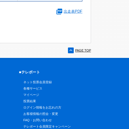
出走表PDF
PAGE TOP
■テレボート
ネット投票会員登録
各種サービス
マイページ
投票結果
ログイン情報をお忘れの方
お客様情報の照会・変更
FAQ・お問い合わせ
テレボート会員限定キャンペーン