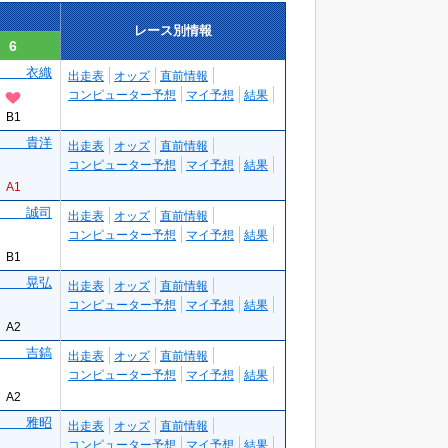
レース別情報
6
田 衣織
出走表
オッズ
直前情報
コンピューター予想
マイ予想
結果
B1
 貴洋
出走表
オッズ
直前情報
コンピューター予想
マイ予想
結果
A1
田 誠司
出走表
オッズ
直前情報
コンピューター予想
マイ予想
結果
B1
之 晃弘
出走表
オッズ
直前情報
コンピューター予想
マイ予想
結果
A2
川 吉鎬
出走表
オッズ
直前情報
コンピューター予想
マイ予想
結果
A2
色 雅昭
出走表
オッズ
直前情報
コンピューター予想
マイ予想
結果