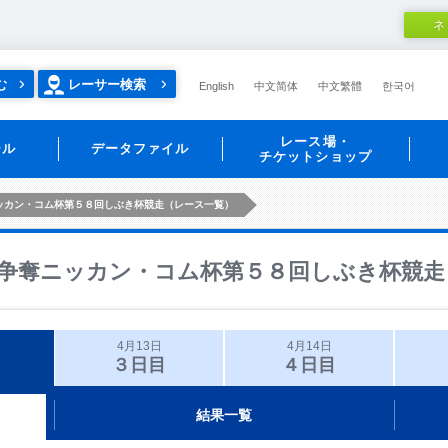
ネ
む
レーサー検索
English
中文简体
中文繁體
한국어
レース場・
ール
データファイル
チケットショップ
ッカン・コム杯第５８回しぶき杯競走（レース一覧）
争奪ニッカン・コム杯第５８回しぶき杯競走
4月13日
4月14日
３日目
４日目
結果一覧