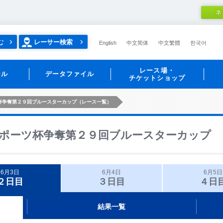
ネ
む
レーサー検索
English
中文简体
中文繁體
한국어
レース場・
ール
データファイル
チケットショップ
杯争奪第２９回ブルースターカップ（レース一覧）
ポーツ杯争奪第２９回ブルースターカップ
6月3日
6月4日
6月5日
２日目
３日目
４日
結果一覧