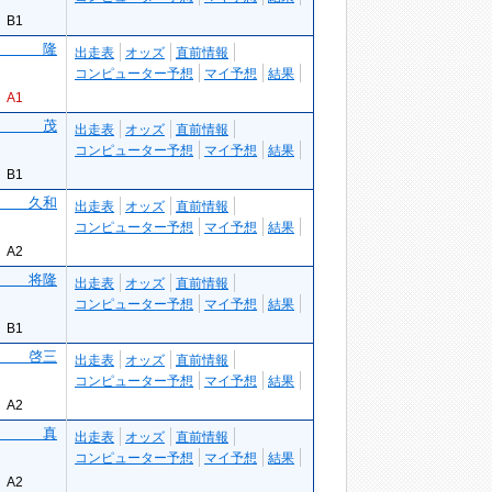
B1
永 隆
出走表
オッズ
直前情報
コンピューター予想
マイ予想
結果
A1
田 茂
出走表
オッズ
直前情報
コンピューター予想
マイ予想
結果
B1
本 久和
出走表
オッズ
直前情報
コンピューター予想
マイ予想
結果
A2
村 将隆
出走表
オッズ
直前情報
コンピューター予想
マイ予想
結果
B1
藤 啓三
出走表
オッズ
直前情報
コンピューター予想
マイ予想
結果
A2
村 真
出走表
オッズ
直前情報
コンピューター予想
マイ予想
結果
A2