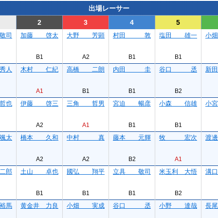
出場レーサー
2
3
4
5
敬司
加藤 啓太
大野 芳顕
村田 敦
塩田 雄一
小
B1
A2
B1
B1
秀人
木村 仁紀
高橋 二朗
内田 圭
谷口 丞
新
A1
B1
B1
B2
哲也
伊藤 啓三
三角 哲男
宮迫 暢彦
小森 信雄
小
A2
A1
B1
B1
颯太
橋本 久和
中村 真
藤本 元輝
牧 宏次
渡
A2
A2
B2
A1
二郎
土山 卓也
國弘 翔平
立具 敬司
米玉利 大悟
溝口
B1
B1
B1
B2
裕馬
黄金井 力良
小畑 実成
谷口 丞
小野 達哉
長尾