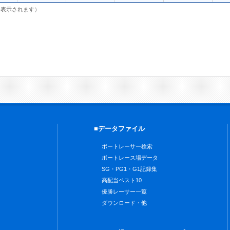
に表示されます）
■データファイル
ボートレーサー検索
ボートレース場データ
SG・PG1・G1記録集
高配当ベスト10
優勝レーサー一覧
ダウンロード・他