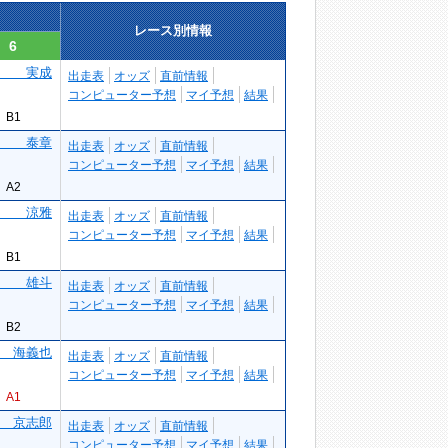
レース別情報
6
畑 実成
出走表
オッズ
直前情報
コンピューター予想
マイ予想
結果
B1
田 泰章
出走表
オッズ
直前情報
コンピューター予想
マイ予想
結果
A2
宮 涼雅
出走表
オッズ
直前情報
コンピューター予想
マイ予想
結果
B1
邊 雄斗
出走表
オッズ
直前情報
コンピューター予想
マイ予想
結果
B2
 海義也
出走表
オッズ
直前情報
コンピューター予想
マイ予想
結果
A1
 京志郎
出走表
オッズ
直前情報
コンピューター予想
マイ予想
結果