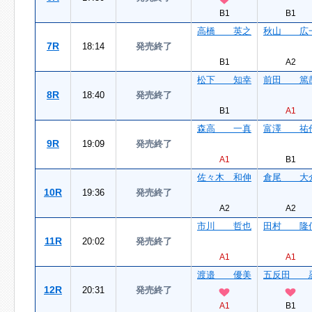
B1
B1
高橋 英之
秋山 広
7R
18:14
発売終了
B1
A2
松下 知幸
前田 篤
8R
18:40
発売終了
B1
A1
森高 一真
富澤 祐
9R
19:09
発売終了
A1
B1
佐々木 和伸
倉尾 大
10R
19:36
発売終了
A2
A2
市川 哲也
田村 隆
11R
20:02
発売終了
A1
A1
渡邉 優美
五反田 
12R
20:31
発売終了
A1
B1