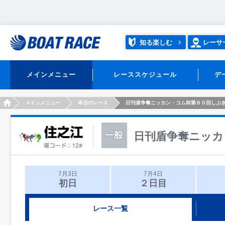
知る楽しむ
レーサ
メインメニュー
レーススケジュール
デ
HOME
メインメニュー
本日のレース
日刊盾争奪ニッカン・コム杯第６０回しぶ
日刊盾争奪ニッカ
7月3日
7月4日
初日
２日目
レース一覧