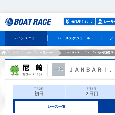
知る楽しむ
レーサ
メインメニュー
レーススケジュール
デ
HOME
メインメニュー
本日のレース
ＪＡＮＢＡＲＩ．ＴＶ ういちの放浪記杯
ＪＡＮＢＡＲＩ．
7月2日
7月3日
初日
２日目
レース一覧