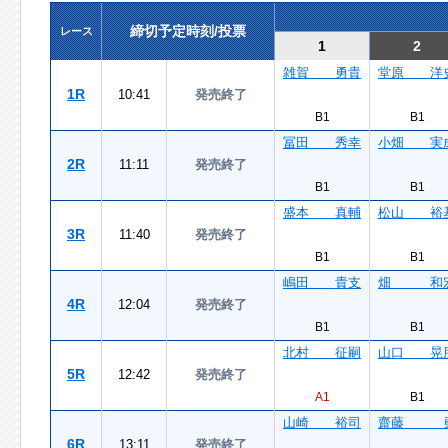
締切予定時刻/投票
レース
1
2
雑賀 勇貴
堂原 洋
1R
10:41
発売終了
B1
B1
冨田 秀幸
小畑 実
2R
11:11
発売終了
B1
B1
盛本 真輔
松山 裕
3R
11:40
発売終了
B1
B1
嶋田 貴支
畑 和
4R
12:04
発売終了
B1
B1
北村 征嗣
山口 晃
5R
12:42
発売終了
A1
B1
山崎 裕司
齋藤 
6R
13:11
発売終了