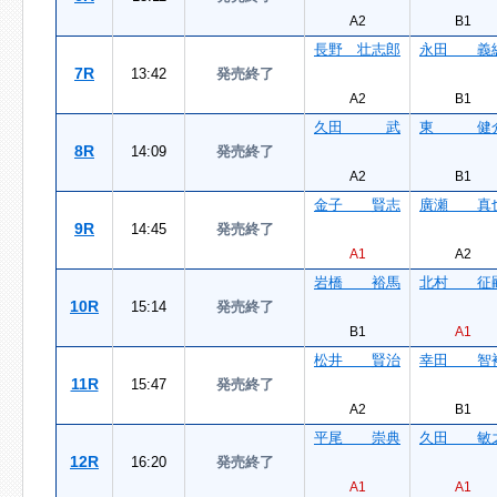
A2
B1
長野 壮志郎
永田 義
7R
13:42
発売終了
A2
B1
久田 武
東 健
8R
14:09
発売終了
A2
B1
金子 賢志
廣瀬 真
9R
14:45
発売終了
A1
A2
岩橋 裕馬
北村 征
10R
15:14
発売終了
B1
A1
松井 賢治
幸田 智
11R
15:47
発売終了
A2
B1
平尾 崇典
久田 敏
12R
16:20
発売終了
A1
A1