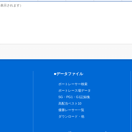
に表示されます）
■データファイル
ボートレーサー検索
ボートレース場データ
SG・PG1・G1記録集
高配当ベスト10
優勝レーサー一覧
ダウンロード・他