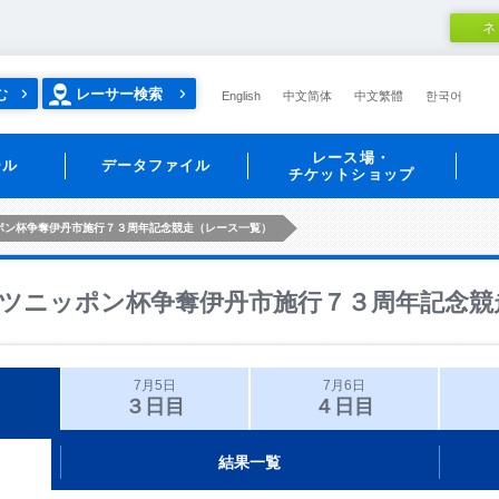
ネ
む
レーサー検索
English
中文简体
中文繁體
한국어
レース場・
ール
データファイル
チケットショップ
ポン杯争奪伊丹市施行７３周年記念競走（レース一覧）
ツニッポン杯争奪伊丹市施行７３周年記念競
7月5日
7月6日
３日目
４日目
結果一覧