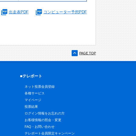
出走表PDF
コンピューター予想PDF
PAGE TOP
■テレボート
ネット投票会員登録
各種サービス
マイページ
投票結果
ログイン情報をお忘れの方
お客様情報の照会・変更
FAQ・お問い合わせ
テレボート会員限定キャンペーン