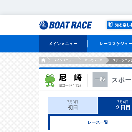
知る楽し
メインメニュー
レーススケジュ
HOME
メインメニュー
本日のレース
スポーツニッ
スポー
7月3日
7月4日
初日
２日目
レース一覧