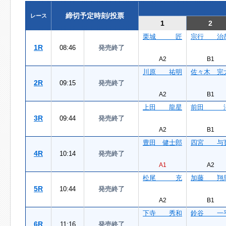
締切予定時刻/投票
レース
1
2
栗城 匠
宗行 治
1R
08:46
発売終了
A2
B1
川原 祐明
佐々木 完
2R
09:15
発売終了
A2
B1
上田 龍星
前田 
3R
09:44
発売終了
A2
B1
豊田 健士郎
四宮 与
4R
10:14
発売終了
A1
A2
松尾 充
加藤 翔
5R
10:44
発売終了
A2
B1
下寺 秀和
鈴谷 一
6R
11:16
発売終了