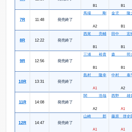
B1
B1
馬場 剛
金児 隆
7R
11:48
発売終了
A2
B1
西尾 亮輔
田中 宏
8R
12:22
発売終了
B1
B1
三浦 裕貴
森 照
9R
12:56
発売終了
B1
B1
島村 隆幸
中村 泰
10R
13:31
発売終了
A1
A2
関 浩哉
西野 雄
11R
14:08
発売終了
A2
A1
山崎 郡
藤原 啓史
12R
14:47
発売終了
A1
A1