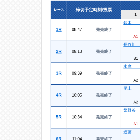
締切予定時刻/投票
レース
1
鈴木
1R
08:47
発売終了
A1
長谷川 
2R
09:13
発売終了
B1
水摩
3R
09:39
発売終了
A2
尾上 
4R
10:05
発売終了
A2
繁野谷 
5R
10:34
発売終了
A1
近藤 
6R
11:04
発売終了