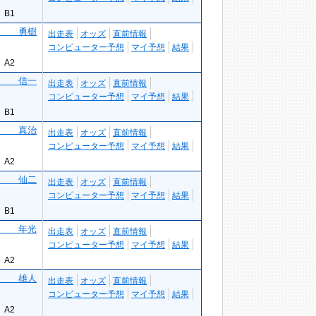
B1
島 勇樹
出走表
オッズ
直前情報
コンピューター予想
マイ予想
結果
A2
田 信一
出走表
オッズ
直前情報
コンピューター予想
マイ予想
結果
B1
本 真治
出走表
オッズ
直前情報
コンピューター予想
マイ予想
結果
A2
原 仙二
出走表
オッズ
直前情報
コンピューター予想
マイ予想
結果
B1
本 年光
出走表
オッズ
直前情報
コンピューター予想
マイ予想
結果
A2
生 雄人
出走表
オッズ
直前情報
コンピューター予想
マイ予想
結果
A2