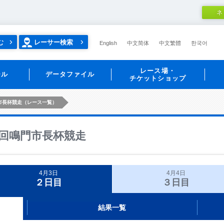
ネ
む
レーサー検索
English
中文简体
中文繁體
한국어
レース場・
ール
データファイル
チケットショップ
市長杯競走（レース一覧）
回鳴門市長杯競走
4月3日
4月4日
２日目
３日目
結果一覧