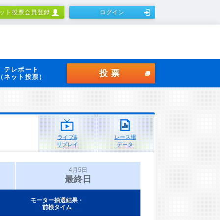
ット投票会員登録
ログイン
テレボート
投票
（ネット投票）
ライブ&
レース場
リプレイ
データ
4月5日
最終日
モーター抽選結果・
前検タイム