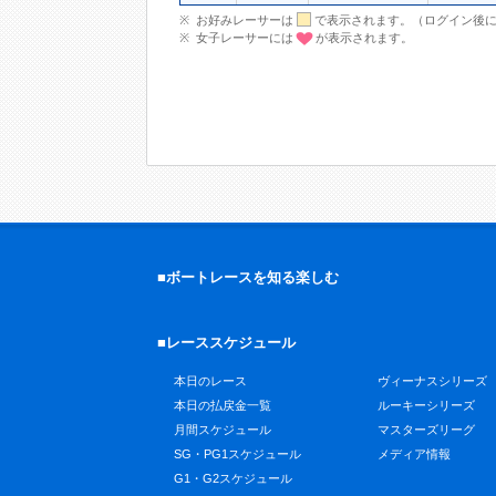
お好みレーサーは
で表示されます。（ログイン後
女子レーサーには
が表示されます。
■ボートレースを知る楽しむ
■レーススケジュール
本日のレース
ヴィーナスシリーズ
本日の払戻金一覧
ルーキーシリーズ
月間スケジュール
マスターズリーグ
SG・PG1スケジュール
メディア情報
G1・G2スケジュール