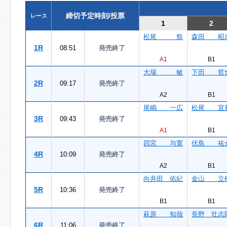
締切予定時刻/投票
レース
1
2
松尾 祭
森田 昭
1R
08:51
発売終了
A1
B1
大場 敏
下田 哲
2R
09:17
発売終了
A2
B1
尾嶋 一広
松尾 宣
3R
09:43
発売終了
A1
B1
四宮 与寛
伏島 祐
4R
10:09
発売終了
A2
B1
向井田 佑紀
金山 立
5R
10:36
発売終了
B1
B1
萩原 知哉
長野 壮志
6R
11:06
発売終了