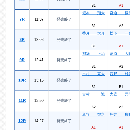
B1
A1
堀本 翔太
宮迫 暢
7R
11:37
発売終了
B1
A2
香月 大介
松下 一
8R
12:08
発売終了
B1
A1
都築 正治
葛原 大
9R
12:41
発売終了
B1
A2
木村 亮太
西野 雄
10R
13:15
発売終了
B1
B1
吉村 誠
大庭 元
11R
13:50
発売終了
A2
A2
魚谷 智之
坪井 康
12R
14:27
発売終了
A1
A1