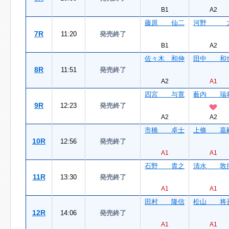
B1
A2
藤原 仙二
河野 
7R
11:20
発売終了
B1
A2
佐々木 和伸
田中 和
8R
11:51
発売終了
A2
A1
四宮 与寛
薮内 瑞
9R
12:23
発売終了
A2
A2
市橋 卓士
上條 嘉
10R
12:56
発売終了
A1
A1
石野 貴之
清水 敦
11R
13:30
発売終了
A1
A1
田村 隆信
松山 将
12R
14:06
発売終了
A1
A1