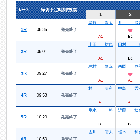
締切予定時刻/投票
レース
1
2
烏野 賢太
井上 遥
1R
08:35
発売終了
A1
B1
山田 祐也
田村 
2R
09:01
発売終了
A1
B1
島村 隆幸
西岡 成
3R
09:27
発売終了
A1
A1
林 美憲
中島 秀
4R
09:53
発売終了
A1
A1
垂水 悠
近藤 稔
5R
10:20
発売終了
B1
B1
吉川 晴人
堀本 和
6R
10:50
発売終了