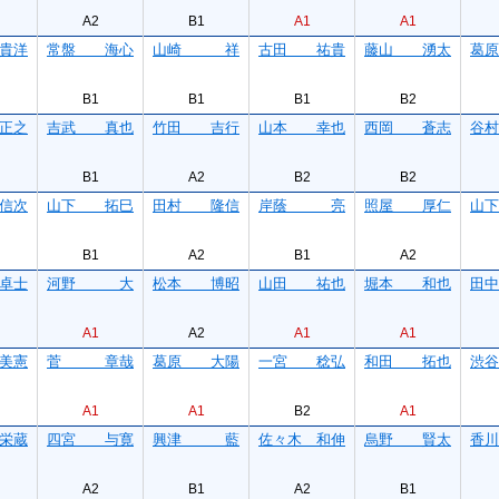
A2
B1
A1
A1
貴洋
常盤 海心
山崎 祥
古田 祐貴
藤山 湧太
葛
B1
B1
B1
B2
正之
吉武 真也
竹田 吉行
山本 幸也
西岡 蒼志
谷
B1
A2
B2
B2
信次
山下 拓巳
田村 隆信
岸蔭 亮
照屋 厚仁
山
B1
A2
B1
A2
卓士
河野 大
松本 博昭
山田 祐也
堀本 和也
田
A1
A2
A1
A1
美憲
菅 章哉
葛原 大陽
一宮 稔弘
和田 拓也
渋
A1
A1
B2
A1
栄蔵
四宮 与寛
興津 藍
佐々木 和伸
烏野 賢太
香
A2
B1
A2
B1