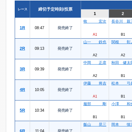
締切予定時刻/投票
レース
1
2
牧 宏次
長谷川 親
1R
08:47
発売終了
A1
B1
山一 鉄也
関根 彰
2R
09:13
発売終了
A2
A2
中岡 正彦
秋田 健太
3R
09:39
発売終了
A2
B1
伊藤 将吉
松本 弓
4R
10:05
発売終了
A1
B1
服部 剛
小澤 和
5R
10:34
発売終了
B1
B1
飯山 晃三
岡本 慎
6R
11:04
発売終了