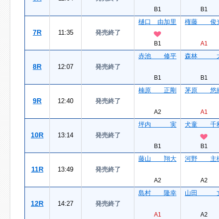
B1
B1
樋口 由加里
権藤 俊
7R
11:35
発売終了
B1
A1
赤池 修平
森林 
8R
12:07
発売終了
B1
B1
楠原 正剛
茅原 悠
9R
12:40
発売終了
A2
A1
坪内 実
犬童 千
10R
13:14
発売終了
B1
B1
藤山 翔大
河野 主
11R
13:49
発売終了
A2
A2
島村 隆幸
山田 
12R
14:27
発売終了
A1
A2