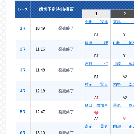
締切予定時刻/投票
レース
1
2
小畑 実成
玄馬 
1R
10:49
発売終了
B1
B1
福田 理
山田 佑
2R
11:16
発売終了
B1
B1
宮野 仁
川崎 智
3R
11:48
発売終了
B1
A2
村岡 賢人
柏野 幸
4R
12:18
発売終了
A1
A2
樋口 由加里
茅原 悠
5R
12:47
発売終了
A2
A1
森定 晃史
岡瀬 正
6R
13:19
発売終了