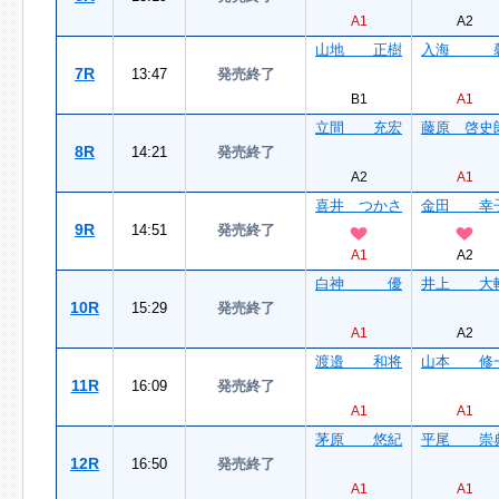
A1
A2
山地 正樹
入海 
7R
13:47
発売終了
B1
A1
立間 充宏
藤原 啓史
8R
14:21
発売終了
A2
A1
喜井 つかさ
金田 幸
9R
14:51
発売終了
A1
A2
白神 優
井上 大
10R
15:29
発売終了
A1
A2
渡邉 和将
山本 修
11R
16:09
発売終了
A1
A1
茅原 悠紀
平尾 崇
12R
16:50
発売終了
A1
A1