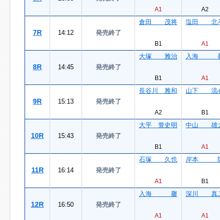
A1
A2
倉田 茂将
塩田 北
7R
14:12
発売終了
B1
A1
大塚 雅治
入海 
8R
14:45
発売終了
B1
A1
長谷川 雅和
山下 流
9R
15:13
発売終了
A2
B1
大平 誉史明
中山 雄
10R
15:43
発売終了
B1
A1
石塚 久也
岸本 
11R
16:14
発売終了
A1
B1
入海 馨
深川 真
12R
16:50
発売終了
A1
A1