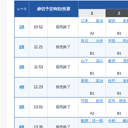
締切予定時刻/投票
レース
1
2
江本 真治
柴田 友
1R
10:52
発売終了
A2
B1
井川 大作
半田 尚
2R
11:21
発売終了
B1
B1
山下 流心
倉田 茂
3R
11:53
発売終了
B1
B1
尾形 栄治
佐竹 友
4R
12:23
発売終了
B1
B1
竹田 辰也
庄司 樹良
5R
13:01
発売終了
A2
B1
船岡 洋一郎
今村 暢
6R
13:35
発売終了