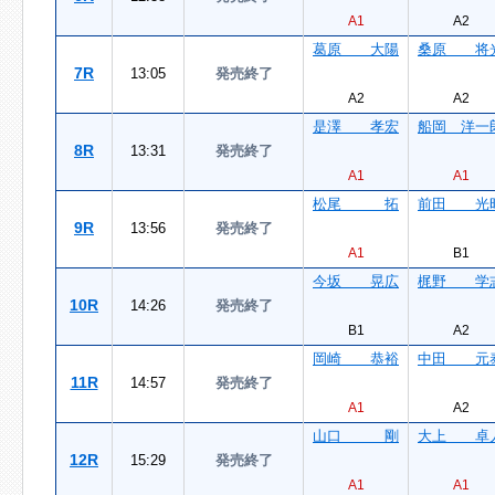
A1
A2
葛原 大陽
桑原 将
7R
13:05
発売終了
A2
A2
是澤 孝宏
船岡 洋一
8R
13:31
発売終了
A1
A1
松尾 拓
前田 光
9R
13:56
発売終了
A1
B1
今坂 晃広
梶野 学
10R
14:26
発売終了
B1
A2
岡崎 恭裕
中田 元
11R
14:57
発売終了
A1
A2
山口 剛
大上 卓
12R
15:29
発売終了
A1
A1