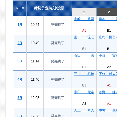
締切予定時刻/投票
レース
1
2
山崎 裕司
岸本 
1R
10:24
発売終了
A1
B1
山下 流心
庄司 樹良
2R
10:49
発売終了
B1
B1
石田 豪
小畑 実
3R
11:14
発売終了
B1
A2
三川 昂暁
下條 雄太
4R
11:40
発売終了
B1
A1
中田 元泰
谷野 錬
5R
12:08
発売終了
A2
A1
大上 卓人
中村 晃
6R
12:38
発売終了