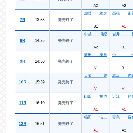
A2
A2
加藤 雅之
高橋 正
7R
13:55
発売終了
B1
A1
中越 博紀
岩井 
8R
14:25
発売終了
A2
B1
新田 泰章
沖 
9R
14:58
発売終了
A1
B1
大峯 豊
赤坂 俊
10R
15:39
発売終了
A1
A1
山田 祐也
近江 翔
11R
16:10
発売終了
A1
A1
稲田 浩二
妻鳥 晋
12R
16:51
発売終了
A1
A2