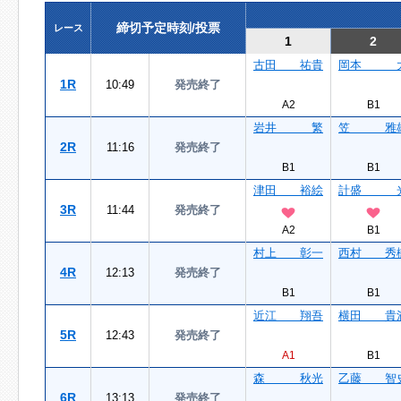
締切予定時刻/投票
レース
1
2
古田 祐貴
岡本 
1R
10:49
発売終了
A2
B1
岩井 繁
笠 雅
2R
11:16
発売終了
B1
B1
津田 裕絵
計盛 
3R
11:44
発売終了
A2
B1
村上 彰一
西村 秀
4R
12:13
発売終了
B1
B1
近江 翔吾
横田 貴
5R
12:43
発売終了
A1
B1
森 秋光
乙藤 智
6R
13:13
発売終了