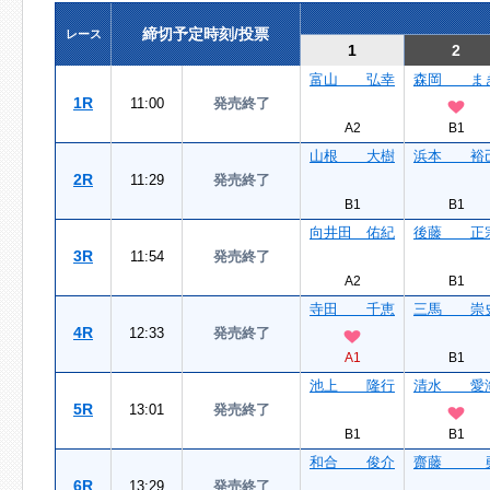
締切予定時刻/投票
レース
1
2
富山 弘幸
森岡 ま
1R
11:00
発売終了
A2
B1
山根 大樹
浜本 裕
2R
11:29
発売終了
B1
B1
向井田 佑紀
後藤 正
3R
11:54
発売終了
A2
B1
寺田 千恵
三馬 崇
4R
12:33
発売終了
A1
B1
池上 隆行
清水 愛
5R
13:01
発売終了
B1
B1
和合 俊介
齋藤 
6R
13:29
発売終了