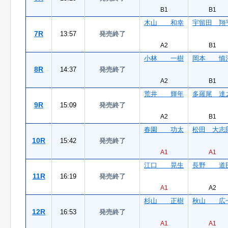
B1
B1
木山 和幸
宇留田 翔
7R
13:57
発売終了
A2
B1
小林 一樹
岡本 慎
8R
14:37
発売終了
A2
B1
荒井 輝年
多羅尾 達
9R
15:09
発売終了
A2
B1
春園 功太
松田 大志
10R
15:42
発売終了
A1
A1
江口 晃生
長野 道
11R
16:19
発売終了
A1
A2
杉山 正樹
秋山 広
12R
16:53
発売終了
A1
A1