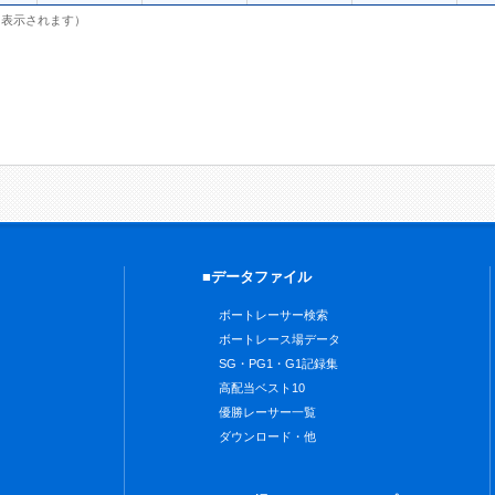
に表示されます）
■データファイル
ボートレーサー検索
ボートレース場データ
SG・PG1・G1記録集
高配当ベスト10
優勝レーサー一覧
ダウンロード・他