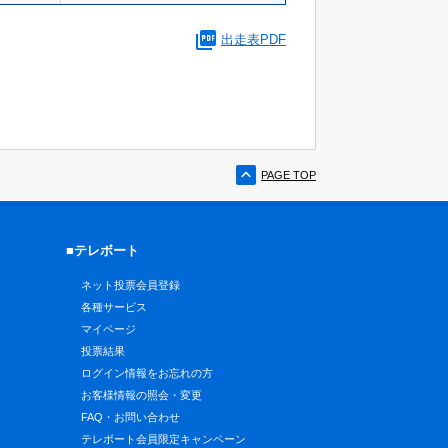
出走表PDF
PAGE TOP
■テレボート
ネット投票会員登録
各種サービス
マイページ
投票結果
ログイン情報をお忘れの方
お客様情報の照会・変更
FAQ・お問い合わせ
テレボート会員限定キャンペーン