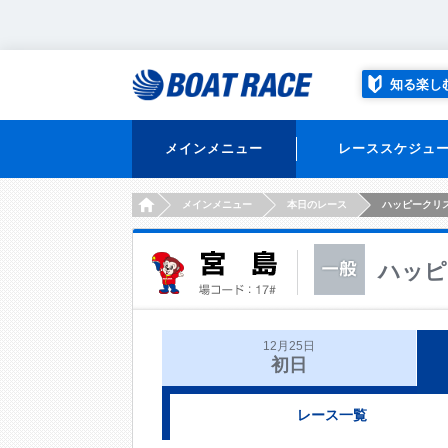
知る楽し
メインメニュー
レーススケジュ
HOME
メインメニュー
本日のレース
ハッピークリ
ハッピ
12月25日
初日
レース一覧