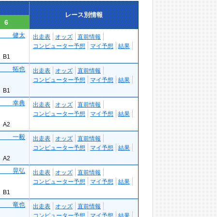
レース別情報
6
井 健太
出走表
オッズ
直前情報
コンピューター予想
マイ予想
結果
B1
平 拓也
出走表
オッズ
直前情報
コンピューター予想
マイ予想
結果
B1
川 幸典
出走表
オッズ
直前情報
コンピューター予想
マイ予想
結果
A2
本 一毅
出走表
オッズ
直前情報
コンピューター予想
マイ予想
結果
A2
之 晃弘
出走表
オッズ
直前情報
コンピューター予想
マイ予想
結果
B1
口 竜也
出走表
オッズ
直前情報
コンピューター予想
マイ予想
結果