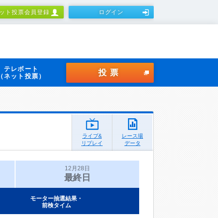
ット投票会員登録
ログイン
テレボート
投票
（ネット投票）
ライブ&
レース場
リプレイ
データ
12月28日
最終日
モーター抽選結果・
前検タイム