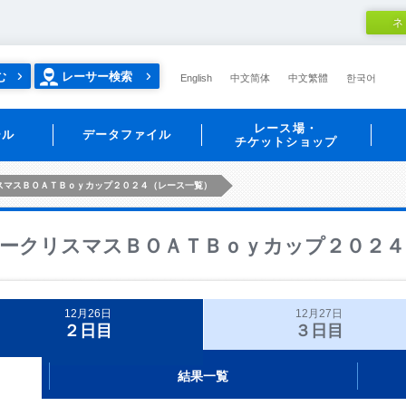
ネ
む
レーサー検索
English
中文简体
中文繁體
한국어
レース場・
ール
データファイル
チケットショップ
スマスＢＯＡＴＢｏｙカップ２０２４（レース一覧）
ークリスマスＢＯＡＴＢｏｙカップ２０２４
12月26日
12月27日
２日目
３日目
結果一覧