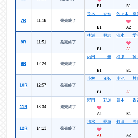
B1
B1
笹木 香吾
佐々木 裕
7R
11:19
発売終了
B1
A2
柳瀬 興志
清水 愛
8R
11:51
発売終了
B1
A1
内田 圭
柳瀬 幹
9R
12:24
発売終了
B1
B1
小林 孝弘
小池 哲
10R
12:57
発売終了
B1
A1
野田 彩加
笹木 香
11R
13:34
発売終了
A2
B1
清水 愛海
竹田 辰
12R
14:13
発売終了
A1
A2