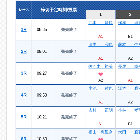
締切予定時刻/投票
レース
1
2
井本 昌也
柳瀬 興
1R
08:35
発売終了
A1
B1
田中 和也
藤本 佳
2R
09:01
発売終了
A1
A2
佐々木 裕美
長尾 章
3R
09:27
発売終了
A2
A1
小池 哲也
江本 真
4R
09:53
発売終了
A1
A2
吉村 正明
小林 孝
5R
10:21
発売終了
A1
B1
福山 恵里奈
大田 直
6R
10:50
発売終了