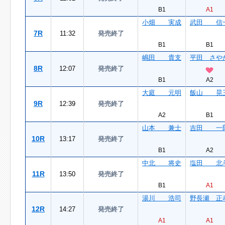
B1
A1
小畑 実成
武田 信
7R
11:32
発売終了
B1
B1
嶋田 貴支
平田 さや
8R
12:07
発売終了
B1
A2
大庭 元明
飯山 晃
9R
12:39
発売終了
A2
B1
山本 兼士
吉田 一
10R
13:17
発売終了
B1
A2
中北 将史
塩田 北
11R
13:50
発売終了
B1
A1
湯川 浩司
野長瀬 正
12R
14:27
発売終了
A1
A1