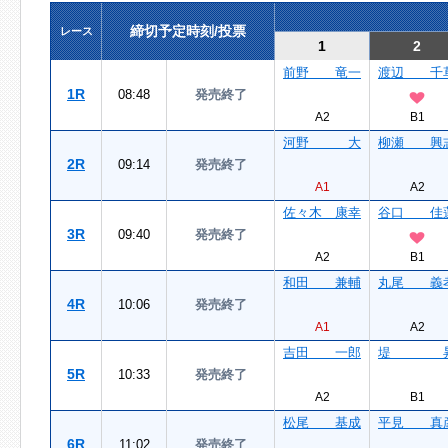
締切予定時刻/投票
レース
1
2
前野 竜一
渡辺 千
1R
08:48
発売終了
A2
B1
河野 大
柳瀬 興
2R
09:14
発売終了
A1
A2
佐々木 康幸
谷口 佳
3R
09:40
発売終了
A2
B1
和田 兼輔
丸尾 義
4R
10:06
発売終了
A1
A2
吉田 一郎
堤 
5R
10:33
発売終了
A2
B1
松尾 基成
平見 真
6R
11:02
発売終了