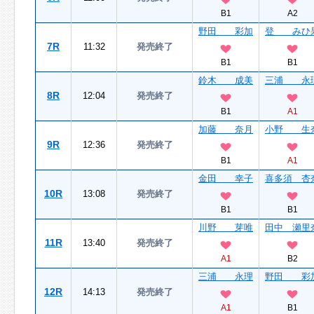
B1
A2
野田 彩加
登 みひ
7R
11:32
発売終了
B1
B1
鈴木 成美
三浦 永
8R
12:04
発売終了
B1
A1
加藤 奈月
小野 生
9R
12:36
発売終了
B1
A1
金田 幸子
喜多須 杏
10R
13:08
発売終了
B1
B1
川野 芽唯
田中 瀬里
11R
13:40
発売終了
A1
B2
三浦 永理
野田 彩
12R
14:13
発売終了
A1
B1