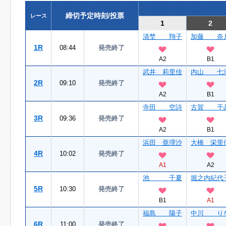
締切予定時刻/投票
レース
1
2
清埜 翔子
加藤 奈
1R
08:44
発売終了
A2
B1
武井 莉里佳
内山 七
2R
09:10
発売終了
A2
B1
寺田 空詩
古賀 千
3R
09:36
発売終了
A2
B1
浜田 亜理沙
大橋 栄里
4R
10:02
発売終了
A1
A2
池 千夏
堀之内紀代
5R
10:30
発売終了
B1
A1
福島 陽子
中川 り
6R
11:00
発売終了