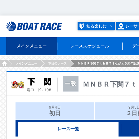
知る楽しむ
レーサ
メインメニュー
レーススケジュール
デ
HOME
メインメニュー
本日のレース
ＭＮＢＲ下関７ｔｈＢＴＳながと５周年記
ＭＮＢＲ下関７ｔ
9月4日
9月5
初日
２日
レース一覧