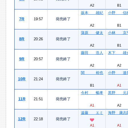
A2
B1
坂本 雄紀
小野 信
7R
19:57
発売終了
A2
B1
蒲原 健太
小林 京
8R
20:26
発売終了
A2
B1
藤田 浩人
木下 雄
9R
20:57
発売終了
A2
A2
関 裕也
小野 達
10R
21:24
発売終了
B1
A1
今村 暢孝
黒野 元
11R
21:51
発売終了
A1
A2
遠藤 エミ
海野 康志
12R
22:18
発売終了
A1
A1