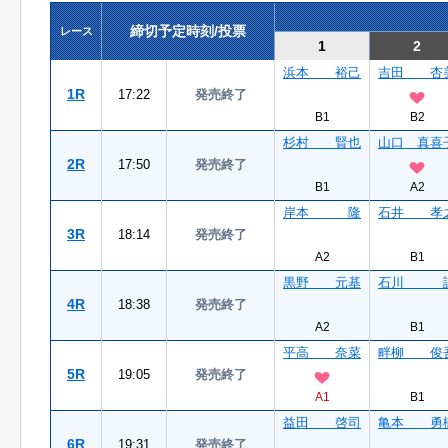
締切予定時刻/投票
レース
1
2
浜本 裕己
吉田 杏
1R
17:22
発売終了
B1
B2
杉村 賢也
山口 真喜
2R
17:50
発売終了
B1
A2
岸本 隆
石井 孝
3R
18:14
発売終了
A2
B1
黒野 元基
石川 
4R
18:38
発売終了
A2
B1
平高 奈菜
畔柳 俊
5R
19:05
発売終了
A1
B1
益田 啓司
亀本 勇
6R
19:31
発売終了