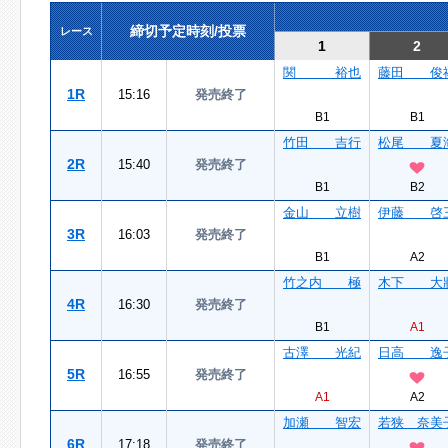
締切予定時刻/投票
レース
1
2
関 裕也
藤田 俊
1R
15:16
発売終了
B1
B1
竹田 吉行
松尾 夏
2R
15:40
発売終了
B1
B2
金山 立樹
伊藤 啓
3R
16:03
発売終了
B1
A2
竹之内 極
木下 大
4R
16:30
発売終了
B1
A1
古澤 光紀
日高 逸
5R
16:55
発売終了
A1
A2
加瀬 智宏
若狭 奈美
6R
17:18
発売終了