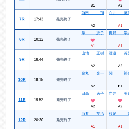
B1
A2
前田 翔
白井 英
7R
17:43
発売終了
A2
A1
岸 恵子
梶野 学
8R
18:12
発売終了
A1
A1
山地 正樹
渡邉 英
9R
18:44
発売終了
A2
A2
藤丸 光一
関 裕
10R
19:15
発売終了
A2
B1
日高 逸子
向井 美
11R
19:52
発売終了
A2
A2
白井 英治
枝尾 
12R
20:30
発売終了
A1
A1