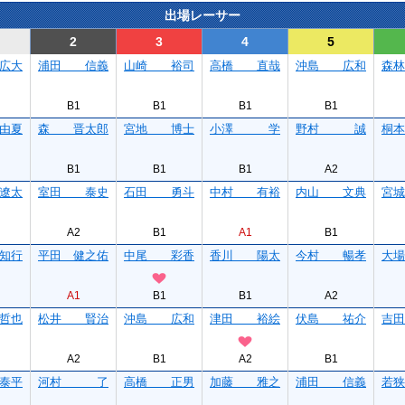
出場レーサー
2
3
4
5
広大
浦田 信義
山崎 裕司
高橋 直哉
沖島 広和
森
B1
B1
B1
B1
由夏
森 晋太郎
宮地 博士
小澤 学
野村 誠
桐
B1
B1
B1
A2
遼太
室田 泰史
石田 勇斗
中村 有裕
内山 文典
宮
A2
B1
A1
B1
知行
平田 健之佑
中尾 彩香
香川 陽太
今村 暢孝
大
A1
B1
B1
A2
哲也
松井 賢治
沖島 広和
津田 裕絵
伏島 祐介
吉
A2
B1
A2
B1
泰平
河村 了
高橋 正男
加藤 雅之
浦田 信義
若狭