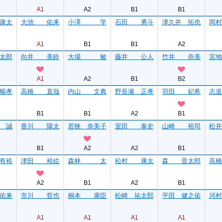
A1
A2
B1
B1
康太
大池 佑来
小澤 学
石田 勇斗
津久井 拓也
岡
A1
B1
B1
A2
太郎
向井 美鈴
大場 敏
藤井 公人
竹井 奈美
宮
A1
A2
B1
B2
暢孝
高橋 直哉
内山 文典
野長瀬 正孝
羽田 妃希
志
B1
B1
A2
B1
 誠
香川 陽太
若狭 奈美子
室田 泰史
山崎 裕司
松
B1
A2
A2
B1
有裕
津田 裕絵
森林 太
松村 康太
森 晋太郎
高
A2
B1
A2
B1
佑来
市川 哲也
桐本 康臣
松崎 祐太郎
平田 健之佑
河
A1
A1
A1
A1