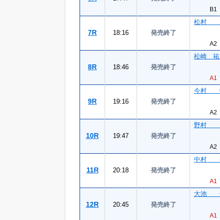
B1
松村 
7R
18:16
発売終了
A2
松崎 祐
8R
18:46
発売終了
A1
今村 
9R
19:16
発売終了
A2
野村
10R
19:47
発売終了
A2
中村 
11R
20:18
発売終了
A1
大池 
12R
20:45
発売終了
A1