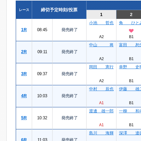
締切予定時刻/投票
レース
1
2
小池 哲也
角 ひと
1R
08:45
発売終了
A2
B1
中山 将
富田 恕
2R
09:11
発売終了
A2
B1
岡田 憲行
幸野 史
3R
09:37
発売終了
A2
B1
中村 辰也
伊藤 雄
4R
10:03
発売終了
A1
B1
渡邊 雄一郎
一柳 和
5R
10:32
発売終了
A1
B1
島川 海輝
深澤 達
6R
11:03
発売終了