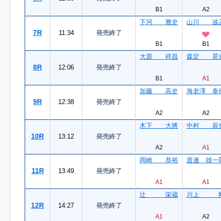
B1
A2
下河 雅史
山川 波
7R
11:34
発売終了
B1
B1
大原 祥昌
森定 晃
8R
12:06
発売終了
B1
A1
加藤 高史
海老澤 泰
9R
12:38
発売終了
A2
A2
木下 大將
中村 辰
10R
13:12
発売終了
A2
A1
岡崎 恭裕
渡邊 雄一
11R
13:49
発売終了
A1
A1
辻 栄蔵
川上 
12R
14:27
発売終了
A1
A2