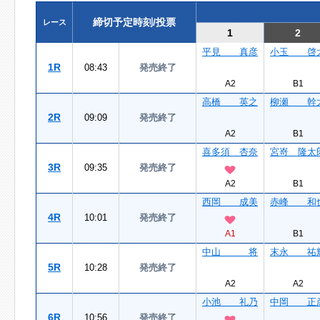
締切予定時刻/投票
レース
1
2
平見 真彦
小玉 啓
1R
08:43
発売終了
A2
B1
高橋 英之
柳瀬 幹
2R
09:09
発売終了
A2
B1
喜多須 杏奈
宮嵜 隆太
3R
09:35
発売終了
A2
B1
西岡 成美
赤峰 和
4R
10:01
発売終了
A1
B1
中山 将
末永 祐
5R
10:28
発売終了
A2
A2
小池 礼乃
中岡 正
6R
10:56
発売終了