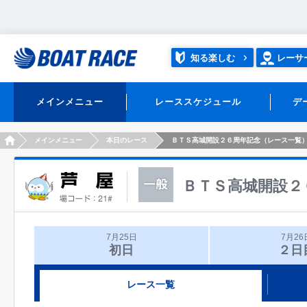
知る楽しむ
レーサ
メインメニュー
レーススケジュール
デ
HOME
メインメニュー
本日のレース
ＢＴＳ高城開設２６周年記念（レース一覧
ＢＴＳ高城開設２
7月25日
7月26
初日
２日
レース一覧