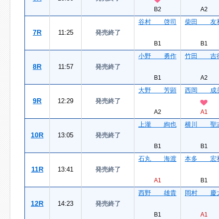
B2
A2
谷村 啓司
柴田 友
7R
11:25
発売終了
B1
B1
小野 勇作
竹田 吉
8R
11:57
発売終了
B1
A2
大野 芳顕
西岡 成
9R
12:29
発売終了
A2
A1
上瀧 絢也
横川 聖
10R
13:05
発売終了
B1
B1
石丸 海渡
本多 宏
11R
13:41
発売終了
A1
B1
西野 雄貴
岡村 慶
12R
14:23
発売終了
B1
A1