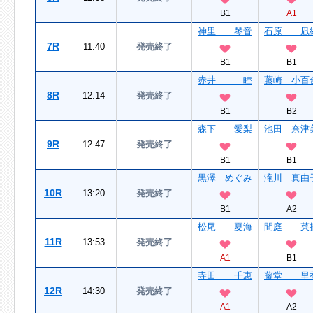
B1
A1
神里 琴音
石原 凪
7R
11:40
発売終了
B1
B1
赤井 睦
藤崎 小百
8R
12:14
発売終了
B1
B2
森下 愛梨
池田 奈津
9R
12:47
発売終了
B1
B1
黒澤 めぐみ
滝川 真由
10R
13:20
発売終了
B1
A2
松尾 夏海
間庭 菜
11R
13:53
発売終了
A1
B1
寺田 千恵
藤堂 里
12R
14:30
発売終了
A1
A2