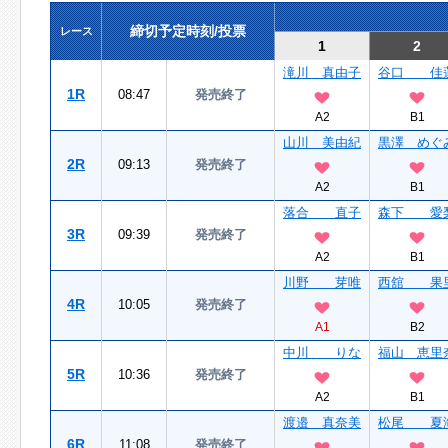
締切予定時刻/投票
レース
1
2
滝川 真由子
谷口 佳
1R
08:47
発売終了
A2
B1
山川 美由紀
黒澤 めぐ
2R
09:13
発売終了
A2
B1
落合 直子
森下 愛
3R
09:39
発売終了
A2
B1
川野 芽唯
西舘 果
4R
10:05
発売終了
A1
B2
中川 りな
福山 恵里
5R
10:36
発売終了
A2
B1
渡邉 真奈美
松尾 夏
6R
11:08
発売終了