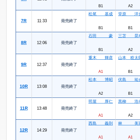
B1
A2
松尾 基成
堂原 洋
7R
11:33
発売終了
B1
B1
石田 豪
三苫 晃
8R
12:06
発売終了
B1
A2
重木 輝彦
山本 稔太
9R
12:37
発売終了
A1
B1
松本 博昭
伏島 祐
10R
13:08
発売終了
A2
B1
照屋 厚仁
黒柳 浩
11R
13:48
発売終了
A1
A2
西島 義則
林 美
12R
14:29
発売終了
A1
A1