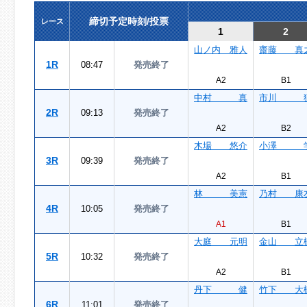
締切予定時刻/投票
レース
1
2
山ノ内 雅人
齋藤 真
1R
08:47
発売終了
A2
B1
中村 真
市川 
2R
09:13
発売終了
A2
B2
木場 悠介
小澤 
3R
09:39
発売終了
A2
B1
林 美憲
乃村 康
4R
10:05
発売終了
A1
B1
大庭 元明
金山 立
5R
10:32
発売終了
A2
B1
丹下 健
竹下 大
6R
11:01
発売終了