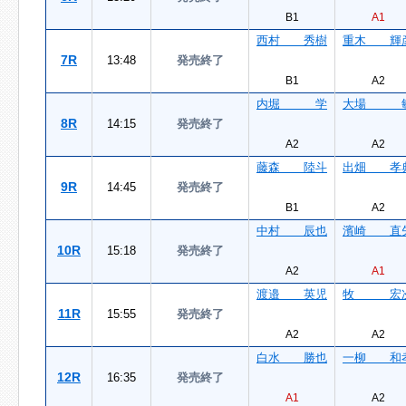
B1
A1
西村 秀樹
重木 輝
7R
13:48
発売終了
B1
A2
内堀 学
大場 
8R
14:15
発売終了
A2
A2
藤森 陸斗
出畑 孝
9R
14:45
発売終了
B1
A2
中村 辰也
濱崎 直
10R
15:18
発売終了
A2
A1
渡邉 英児
牧 宏
11R
15:55
発売終了
A2
A2
白水 勝也
一柳 和
12R
16:35
発売終了
A1
A2