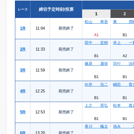
締切予定時刻/投票
レース
1
2
松山 将吾
東 潤
1R
11:04
発売終了
A1
B1
田中 宏樹
井上 一
2R
11:33
発売終了
B1
A2
篠原 晟弥
宗行 治
3R
11:59
発売終了
B1
B1
向所 浩二
嶋田 貴
4R
12:25
発売終了
B1
B1
上之 晃弘
松本 真
5R
12:53
発売終了
B1
B1
香川 颯太
池永 
6R
13:20
発売終了