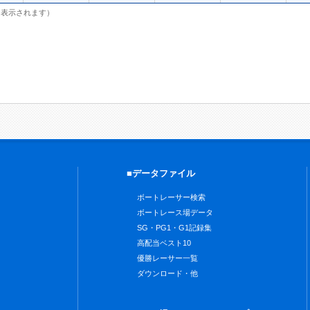
に表示されます）
■データファイル
ボートレーサー検索
ボートレース場データ
SG・PG1・G1記録集
高配当ベスト10
優勝レーサー一覧
ダウンロード・他