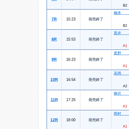
B2
楠本 
7R
15:23
発売終了
B2
黒井 
8R
15:53
発売終了
A1
黒野 
9R
16:23
発売終了
A1
高岡 
10R
16:54
発売終了
A2
柳沢
11R
17:25
発売終了
A1
岡村
12R
18:00
発売終了
A1