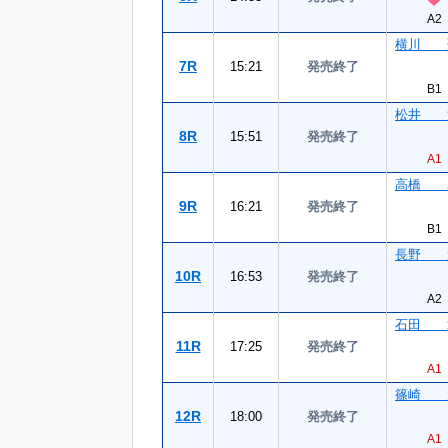
A2
横川 
7R
15:21
発売終了
B1
松井 
8R
15:51
発売終了
A1
高橋 
9R
16:21
発売終了
B1
長野 
10R
16:53
発売終了
A2
石田 
11R
17:25
発売終了
A1
篠崎 
12R
18:00
発売終了
A1