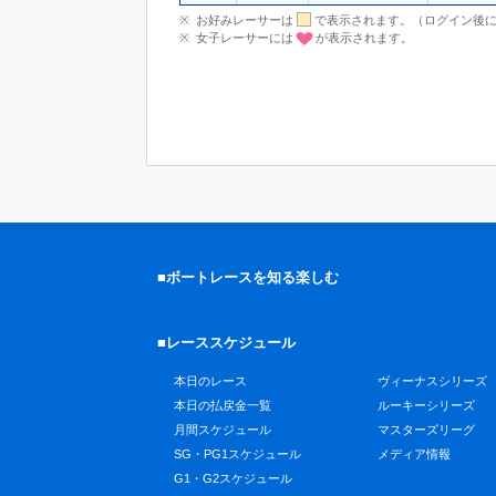
お好みレーサーは
で表示されます。（ログイン後
女子レーサーには
が表示されます。
■ボートレースを知る楽しむ
■レーススケジュール
本日のレース
ヴィーナスシリーズ
本日の払戻金一覧
ルーキーシリーズ
月間スケジュール
マスターズリーグ
SG・PG1スケジュール
メディア情報
G1・G2スケジュール