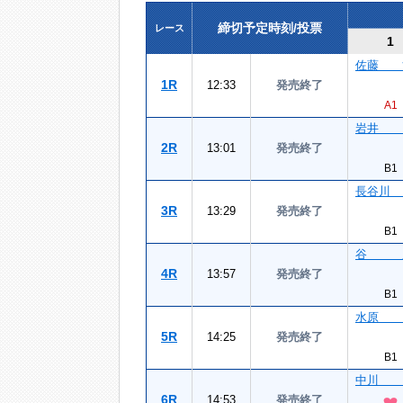
締切予定時刻/投票
レース
1
佐藤 
1R
12:33
発売終了
A1
岩井
2R
13:01
発売終了
B1
長谷川
3R
13:29
発売終了
B1
谷 
4R
13:57
発売終了
B1
水原
5R
14:25
発売終了
B1
中川 
6R
14:53
発売終了