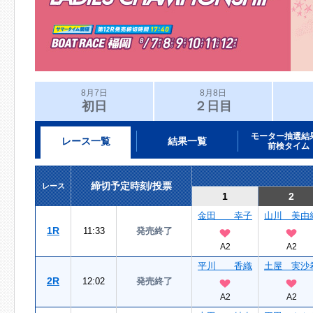
8月7日
8月8日
初日
２日目
モーター抽選結
レース一覧
結果一覧
前検タイム
締切予定時刻/投票
レース
1
2
金田 幸子
山川 美由
1R
11:33
発売終了
A2
A2
平川 香織
土屋 実沙
2R
12:02
発売終了
A2
A2