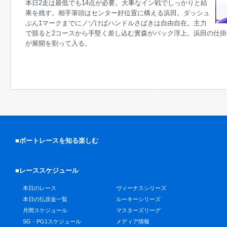
本日2走は最低でも14点が必要。大事なイン戦でしっかりと結
果を残す。相手筆頭はセンター好位置に構える浜田。ダッシュ
ぶん1マークまでにノゾけばハンドルさばきは自由自在。主力
で競ると2コースから手堅く差し込む實森がバック浮上。浜田の仕
が展開を割って入る。
■ボートレースを知る楽しむ
■レーススケジュール
本日のレース
ヴィーナスシリーズ
本日の払戻金一覧
ルーキーシリーズ
月間スケジュール
マスターズリーグ
SG・PG1スケジュール
メディア情報