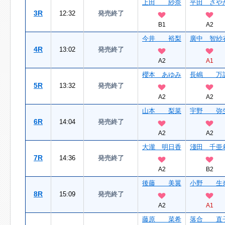
上田 紗奈
平田 さや
3R
12:32
発売終了
B1
A2
今井 裕梨
廣中 智紗
4R
13:02
発売終了
A2
A1
櫻本 あゆみ
長嶋 万
5R
13:32
発売終了
A2
A2
山本 梨菜
宇野 弥
6R
14:04
発売終了
A2
A2
大瀧 明日香
淺田 千亜
7R
14:36
発売終了
A2
B2
後藤 美翼
小野 生
8R
15:09
発売終了
A2
A1
藤原 菜希
落合 直