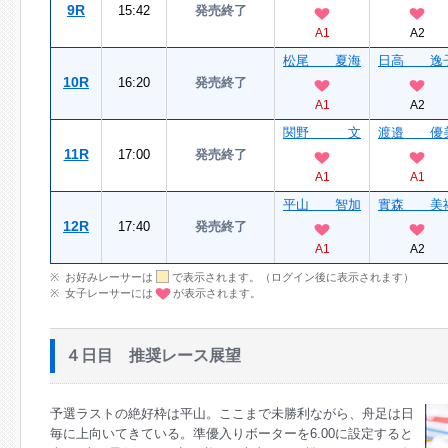
9R
15:42
発売終了
A1
A2
松尾 夏海
日高 逸
10R
16:20
発売終了
A1
A2
関野 文
渡邉 優
11R
17:00
発売終了
A1
A1
平山 智加
實森 美
12R
17:40
発売終了
A1
A2
お好みレーサーは
で表示されます。（ログイン後に表示されます）
女子レーサーには
が表示されます。
４日目 推奨レース展望
予選ラストの絶好枠は平山。ここまで未勝利ながら、舟足は日
毎に上向いてきている。準優入りボーターを6.00に設定すると