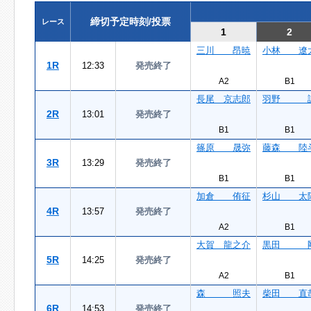
締切予定時刻/投票
レース
1
2
三川 昂暁
小林 遼
1R
12:33
発売終了
A2
B1
長尾 京志郎
羽野 
2R
13:01
発売終了
B1
B1
篠原 晟弥
藤森 陸
3R
13:29
発売終了
B1
B1
加倉 侑征
杉山 太
4R
13:57
発売終了
A2
B1
大賀 龍之介
黒田 
5R
14:25
発売終了
A2
B1
森 照夫
柴田 直
6R
14:53
発売終了