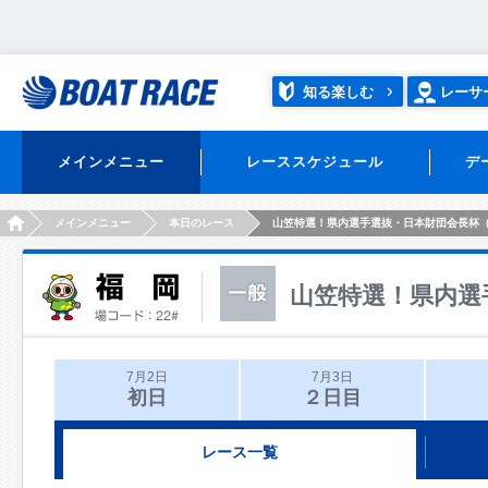
知る楽しむ
レーサ
メインメニュー
レーススケジュール
デ
HOME
メインメニュー
本日のレース
山笠特選！県内選手選抜・日本財団会長杯
山笠特選！県内選
7月2日
7月3日
初日
２日目
レース一覧