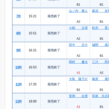
B1
B1
山ノ内 雅人
森清 友
7R
15:21
発売終了
A2
B1
小林 文彦
松井 貫
8R
15:51
発売終了
A2
B1
田中 京介
城間 盛
9R
16:21
発売終了
A2
B1
岡村 慶太
三川 昂
10R
16:53
発売終了
A1
A2
大島 隆乃介
篠原 晟
11R
17:25
発売終了
B1
B1
里岡 右貴
長尾 京志
12R
18:00
発売終了
A1
B1