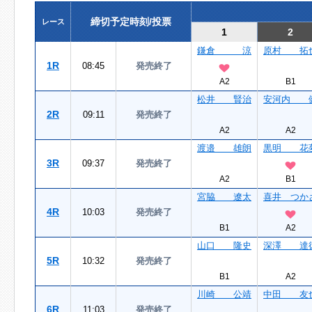
締切予定時刻/投票
レース
1
2
鎌倉 涼
原村 拓
1R
08:45
発売終了
A2
B1
松井 賢治
安河内 
2R
09:11
発売終了
A2
A2
渡邉 雄朗
黒明 花
3R
09:37
発売終了
A2
B1
宮脇 遼太
喜井 つか
4R
10:03
発売終了
B1
A2
山口 隆史
深澤 達
5R
10:32
発売終了
B1
A2
川崎 公靖
中田 友
6R
11:03
発売終了