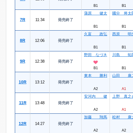
B1
B1
蒲原 健太
國分 将太
7R
11:34
発売終了
B1
B1
久富 政弘
西原 明
8R
12:06
発売終了
B1
B1
野田 なづき
川島 拓
9R
12:38
発売終了
B1
B1
東本 勝利
山田 康
10R
13:12
発売終了
A2
A1
安河内 健
上野 真之
11R
13:48
発売終了
A2
A1
加藤 翔馬
松村 康
12R
14:27
発売終了
A2
A2