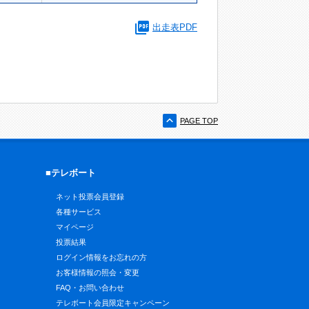
出走表PDF
PAGE TOP
■テレボート
ネット投票会員登録
各種サービス
マイページ
投票結果
ログイン情報をお忘れの方
お客様情報の照会・変更
FAQ・お問い合わせ
テレボート会員限定キャンペーン