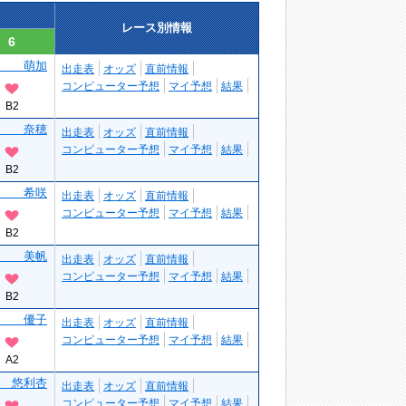
レース別情報
6
尾 萌加
出走表
オッズ
直前情報
コンピューター予想
マイ予想
結果
B2
上 奈穂
出走表
オッズ
直前情報
コンピューター予想
マイ予想
結果
B2
田 希咲
出走表
オッズ
直前情報
コンピューター予想
マイ予想
結果
B2
木 美帆
出走表
オッズ
直前情報
コンピューター予想
マイ予想
結果
B2
里 優子
出走表
オッズ
直前情報
コンピューター予想
マイ予想
結果
A2
 悠利杏
出走表
オッズ
直前情報
コンピューター予想
マイ予想
結果