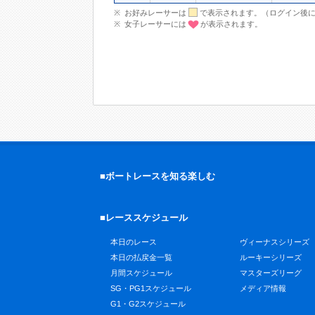
お好みレーサーは
で表示されます。（ログイン後
女子レーサーには
が表示されます。
■ボートレースを知る楽しむ
■レーススケジュール
本日のレース
ヴィーナスシリーズ
本日の払戻金一覧
ルーキーシリーズ
月間スケジュール
マスターズリーグ
SG・PG1スケジュール
メディア情報
G1・G2スケジュール