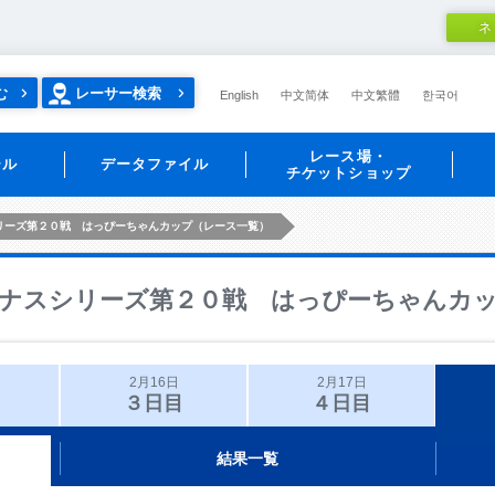
ネ
む
レーサー検索
English
中文简体
中文繁體
한국어
レース場・
ール
データファイル
チケットショップ
リーズ第２０戦 はっぴーちゃんカップ（レース一覧）
ナスシリーズ第２０戦 はっぴーちゃんカ
2月16日
2月17日
３日目
４日目
結果一覧