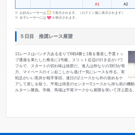
A1
A2
お好みレーサーは
で表示されます。（ログイン後に表示されます）
女子レーサーには
が表示されます。
５日目 推奨レース展望
11レースはパンチ力ある走りで6戦4勝と1着を量産し予選トッ
プ通過を果たした椎名に1号艇。スリット近辺の行き足がパワ
フルで、スタートの切れ味は抜群だ。進入は枠なりの3対3が有
力、マイペースのイン起こしから逃げ一気にレースを作る。実
戦足がいい黒井が相手筆頭。連日の2コースから外の攻めをケ
アして差しを狙う。平尾は得意のセンター3コースから持ち前の機
ルターン勝負。市橋、馬場は平尾マークから展開を突いて浮上図る