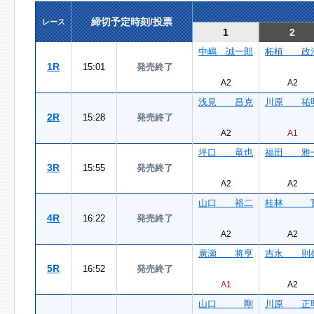
締切予定時刻/投票
レース
1
2
中嶋 誠一郎
柘植 政
1R
15:01
発売終了
A2
A2
浅見 昌克
川原 祐
2R
15:28
発売終了
A2
A1
坪口 竜也
福田 雅
3R
15:55
発売終了
A2
A2
山口 裕二
桂林 
4R
16:22
発売終了
A2
A2
廣瀬 将亨
吉永 則
5R
16:52
発売終了
A1
A2
山口 剛
川原 正