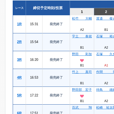
締切予定時刻/投票
レース
1
2
松竹 大輔
渡邉 俊
1R
15:31
発売終了
A2
B1
宇土 泰就
石塚 裕
2R
15:54
発売終了
B1
A2
野田 彩加
石塚 久
3R
16:20
発売終了
B1
A1
竹上 真司
作間 
4R
16:53
発売終了
B1
A2
野田部 宏子
待鳥 雄
5R
17:22
発売終了
B1
A2
百武 翔
松崎 祐太
6R
17:51
発売終了