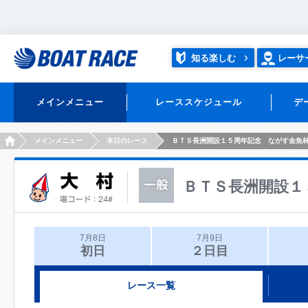
知る楽しむ
レーサ
メインメニュー
レーススケジュール
デ
HOME
メインメニュー
本日のレース
ＢＴＳ長洲開設１５周年記念 ながす金魚
ＢＴＳ長洲開設１
7月8日
7月9日
初日
２日目
レース一覧