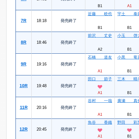
B1
A1
近藤 稔也
宇土 泰
7R
18:18
発売終了
B1
B1
前沢 丈史
小玉 啓
8R
18:46
発売終了
A2
B1
石橋 道友
小黒 竜
9R
19:16
発売終了
A1
B1
田口 節子
三木 晴
10R
19:48
発売終了
A1
B1
谷村 一哉
廣瀬 真
11R
20:16
発売終了
A1
B1
魚谷 香織
野田 彩
12R
20:45
発売終了
A1
B1