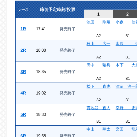
締切予定時刻/投票
レース
1
2
池田 剛規
小森 信
1R
17:41
発売終了
A2
B1
秋山 広一
水原 
2R
18:08
発売終了
A2
B1
田中 駿兵
木下 大
3R
18:35
発売終了
A2
B1
松下 直也
津留 浩一
4R
19:02
発売終了
A2
B1
貫地谷 直人
幸野 史
5R
19:30
発売終了
B1
B1
中山 翔太
宮田 龍
6R
19:58
発売終了