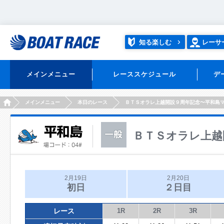
知る楽しむ
レーサ
メインメニュー
レーススケジュール
デ
HOME
メインメニュー
本日のレース
ＢＴＳオラレ上越開設９周年記念〜平和島
ＢＴＳオラレ上越
2月19日
2月20日
初日
２日目
レース
1R
2R
3R