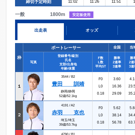
締切予定時刻
11:02
11:26
11:51
1
一般 1800m
安定板使用
出走表
オッズ
ボートレーサー
全国
当
登録番号/級別
枠
F数
勝率
勝
氏名
写真
L数
2連率
2連
支部/出身地
平均ST
3連率
3連
年齢/体重
3544 /
B2
F0
3.60
4.1
豊田 訓靖
１
L0
16.36
23.
静岡/静岡
0.18
29.09
35.
52歳/52.1kg
4191 /
A2
F0
5.62
5.8
赤羽 克也
２
L0
38.14
34.
埼玉/埼玉
0.18
56.78
63.
39歳/53.7kg
4790 /
B1