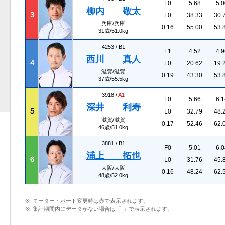
F0
5.68
5.0
柳内 敬太
３
L0
38.33
30.
兵庫/兵庫
0.16
55.00
53.
31歳/51.0kg
4253 /
B1
F1
4.52
4.9
西川 真人
４
L0
20.62
19.
滋賀/滋賀
0.19
43.30
53.
37歳/55.5kg
3918 /
A1
F0
5.66
6.1
深井 利寿
５
L0
32.79
48.
滋賀/滋賀
0.17
52.46
62.
46歳/51.0kg
3881 /
B1
F0
5.01
6.0
浦上 拓也
６
L0
31.76
45.
大阪/大阪
0.16
48.24
62.
48歳/52.0kg
モーター・ボート変更時は赤で表示されます。
集計期間内にデータがない場合は「-」で表示されます。